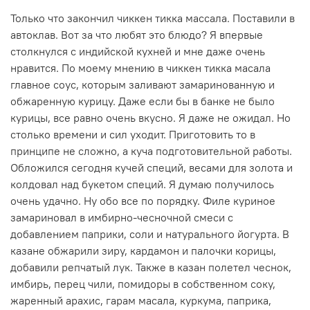
Только что закончил чиккен тикка массала. Поставили в
автоклав. Вот за что любят это блюдо? Я впервые
столкнулся с индийской кухней и мне даже очень
нравится. По моему мнению в чиккен тикка масала
главное соус, которым заливают замаринованную и
обжаренную курицу. Даже если бы в банке не было
курицы, все равно очень вкусно. Я даже не ожидал. Но
столько времени и сил уходит. Приготовить то в
принципе не сложно, а куча подготовительной работы.
Обложился сегодня кучей специй, весами для золота и
колдовал над букетом специй. Я думаю получилось
очень удачно. Ну обо все по порядку. Филе куриное
замариновал в имбирно-чесночной смеси с
добавлением паприки, соли и натурального йогурта. В
казане обжарили зиру, кардамон и палочки корицы,
добавили репчатый лук. Также в казан полетел чеснок,
имбирь, перец чили, помидоры в собственном соку,
жаренный арахис, гарам масала, куркума, паприка,