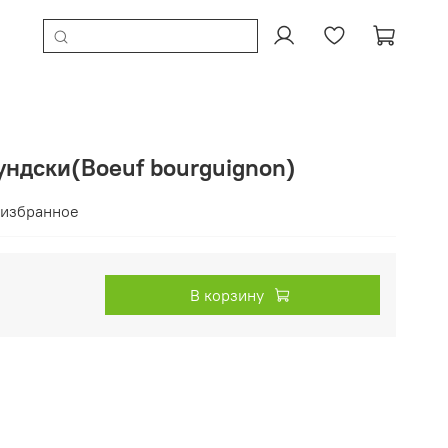
ундски(Boeuf bourguignon)
 избранное
В корзину