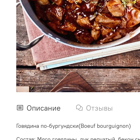
Описание
Отзывы
Говядина по-бургундски(Boeuf bourguignon)
Состав: Мясо говядины, лук репчатый, бекон 