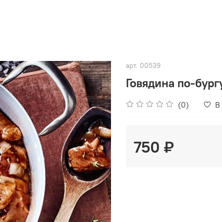
арт.
00539
Говядина по-бург
(0)
В
750 ₽