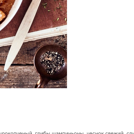
сырокопченый, грибы шампиньоны, чеснок свежий, сли