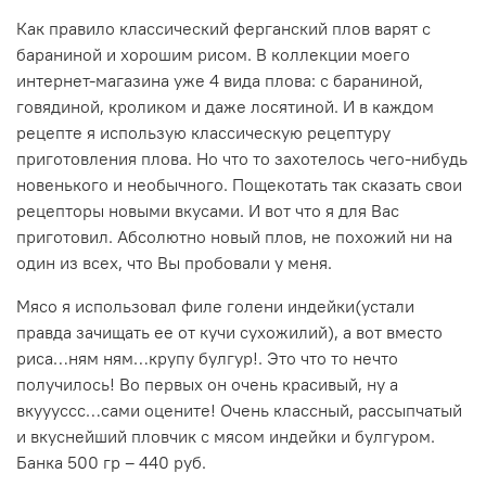
Как правило классический ферганский плов варят с
бараниной и хорошим рисом. В коллекции моего
интернет-магазина уже 4 вида плова: с бараниной,
говядиной, кроликом и даже лосятиной. И в каждом
рецепте я использую классическую рецептуру
приготовления плова. Но что то захотелось чего-нибудь
новенького и необычного. Пощекотать так сказать свои
рецепторы новыми вкусами. И вот что я для Вас
приготовил. Абсолютно новый плов, не похожий ни на
один из всех, что Вы пробовали у меня.
Мясо я использовал филе голени индейки(устали
правда зачищать ее от кучи сухожилий), а вот вместо
риса…ням ням…крупу булгур!. Это что то нечто
получилось! Во первых он очень красивый, ну а
вкуууссс…сами оцените! Очень классный, рассыпчатый
и вкуснейший пловчик с мясом индейки и булгуром.
Банка 500 гр – 440 руб.